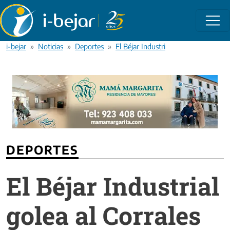
Pasar al contenido principal
i-bejar
Noticias
Deportes
El Béjar Industrial golea al Corrales 
DEPORTES
El Béjar Industrial
golea al Corrales