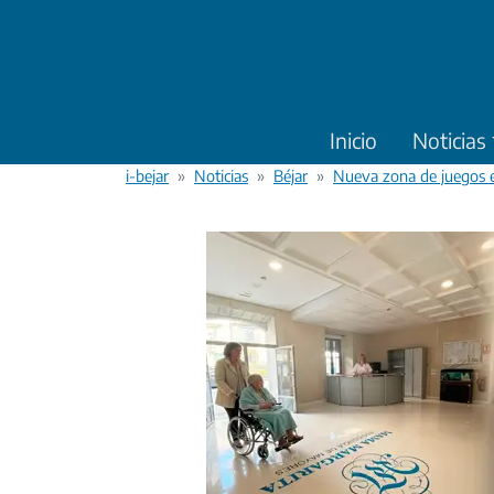
Pasar al contenido principal
Inicio
Noticias
i-bejar
Noticias
Béjar
Nueva zona de juegos e