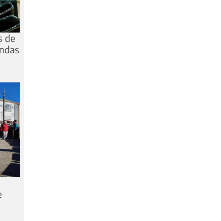
s de
andas
e