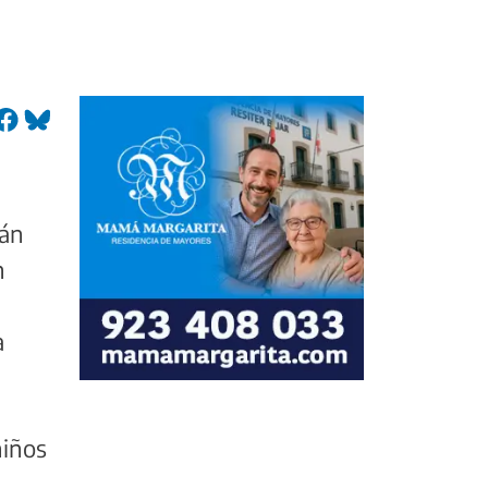
tán
n
a
niños