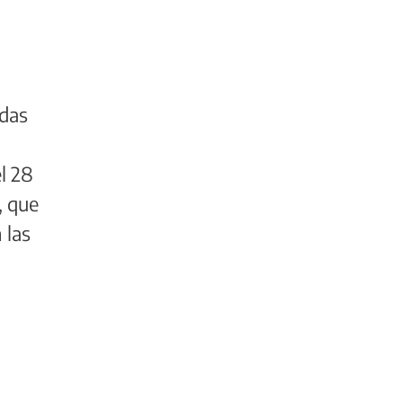
adas
l 28
, que
 las