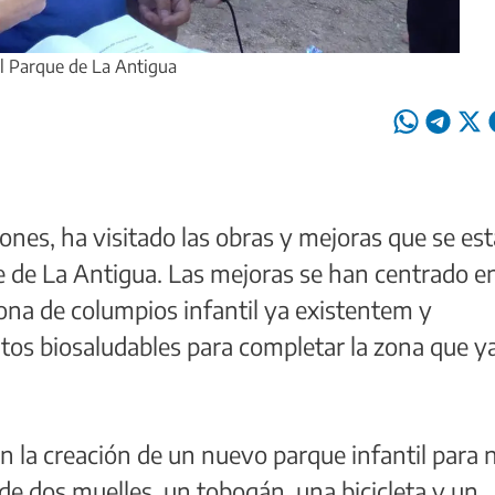
el Parque de La Antigua
iñones, ha visitado las obras y mejoras que se es
e de La Antigua. Las mejoras se han centrado e
zona de columpios infantil ya existentem y
ntos biosaludables para completar la zona que y
 la creación de un nuevo parque infantil para 
de dos muelles, un tobogán, una bicicleta y un