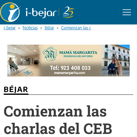
Pasar al contenido principal
i-bejar
Noticias
Béjar
Comienzan las charlas del CEB con la Uni
BÉJAR
Comienzan las
charlas del CEB