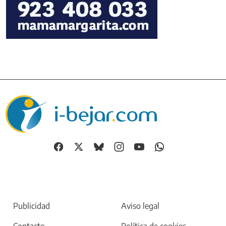
Yolanda Izard presenta en Béjar "El viaje de los
niños sin nombre"