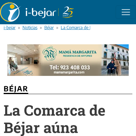
Pasar al contenido principal
i-bejar
Noticias
Béjar
La Comarca de Béjar aúna esfuerzos para 
BÉJAR
La Comarca de
Béjar aúna