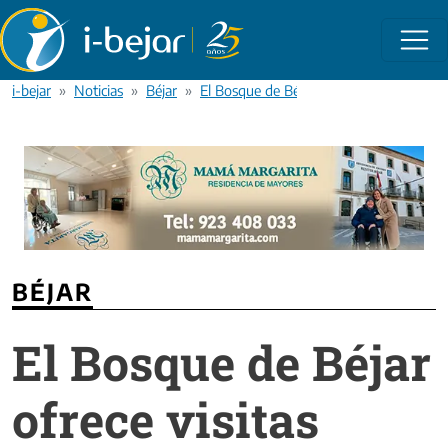
Pasar al contenido principal
i-bejar
Noticias
Béjar
El Bosque de Béjar ofrece visitas didácti
BÉJAR
El Bosque de Béjar
ofrece visitas