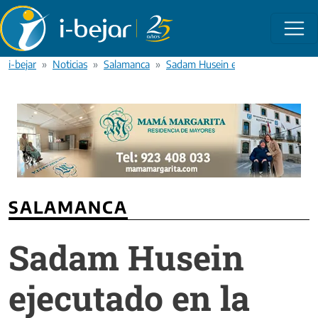
Pasar al contenido principal
i-bejar
Noticias
Salamanca
Sadam Husein ejecutado en la hor
SALAMANCA
Sadam Husein
ejecutado en la