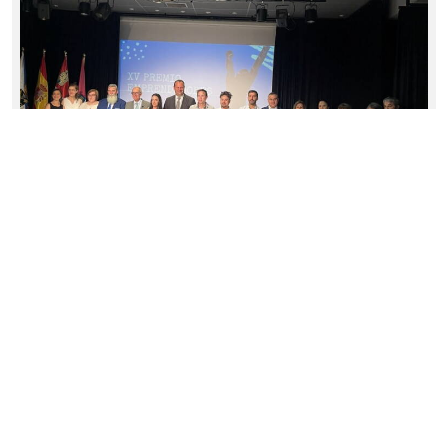
La Diputación reconoce el talento emprendedor
de Béjar y Peromingo en sus premios
provinciales