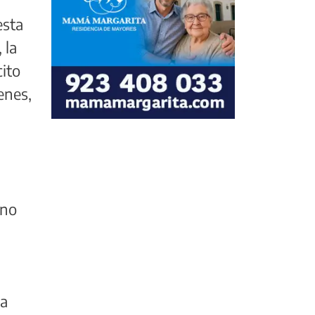
esta
 la
cito
enes,
 no
la