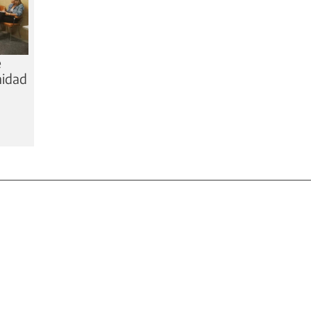
e
nidad