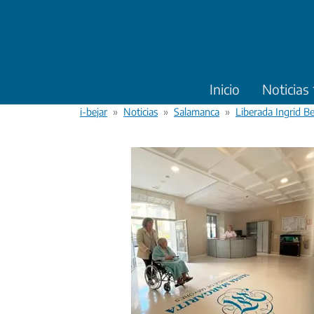
Pasar al contenido principal
Inicio
Noticias
i-bejar
Noticias
Salamanca
Liberada Ingrid B