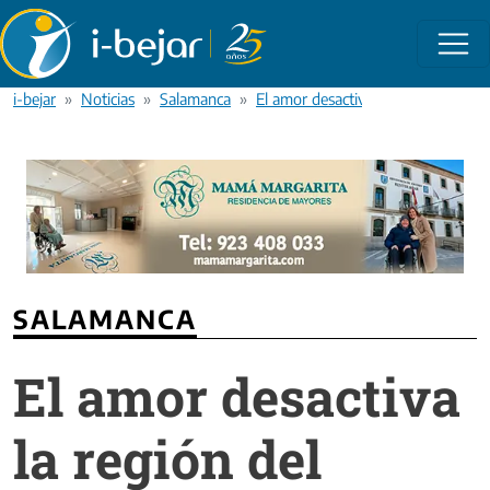
Pasar al contenido principal
i-bejar
Noticias
Salamanca
El amor desactiva la región del cer
SALAMANCA
El amor desactiva
la región del