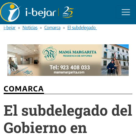
Pasar al contenido principal
i-bejar
Noticias
Comarca
El subdelegado del Gobierno en Sala
COMARCA
El subdelegado del
Gobierno en