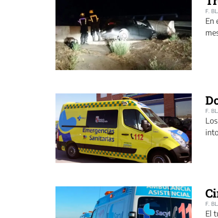
Tr
F. B
En 
mes
Do
F. B
Los
int
Ci
F. B
El 