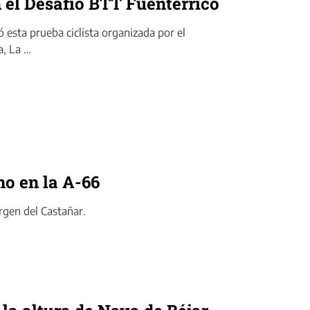
 el Desafío BTT Fuenterrico
 esta prueba ciclista organizada por el
a, La …
mo en la A-66
irgen del Castañar.