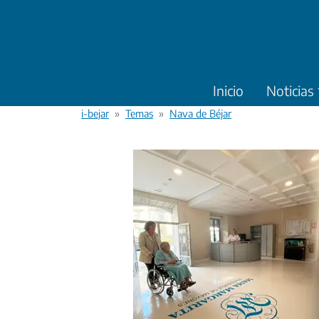
Pasar al contenido principal
Inicio
Noticias
i-bejar
Temas
Nava de Béjar