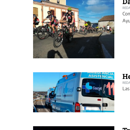
Da
REDA
Con
Ayu
He
REDA
Las