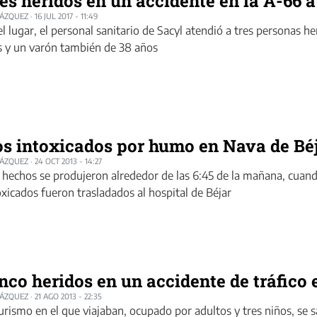
es heridos en un accidente en la A-66 a
LÁZQUEZ
·
16 JUL 2017 - 11:49
el lugar, el personal sanitario de Sacyl atendió a tres personas h
 y un varón también de 38 años
s intoxicados por humo en Nava de Bé
LÁZQUEZ
·
24 OCT 2013 - 14:27
 hechos se produjeron alrededor de las 6:45 de la mañana, cuan
oxicados fueron trasladados al hospital de Béjar
nco heridos en un accidente de tráfico
LÁZQUEZ
·
21 AGO 2013 - 22:35
turismo en el que viajaban, ocupado por adultos y tres niños, se 