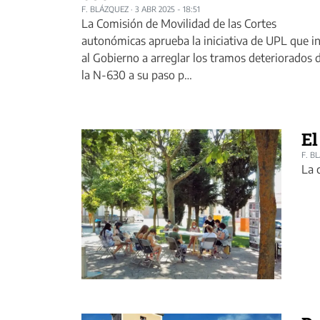
F. BLÁZQUEZ
·
3 ABR 2025 - 18:51
La Comisión de Movilidad de las Cortes
autonómicas aprueba la iniciativa de UPL que i
al Gobierno a arreglar los tramos deteriorados 
la N-630 a su paso p…
El
F. B
La 