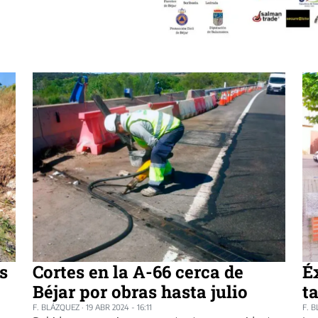
s
Cortes en la A-66 cerca de
É
Béjar por obras hasta julio
t
F. BLÁZQUEZ
·
19 ABR 2024 - 16:11
F. 