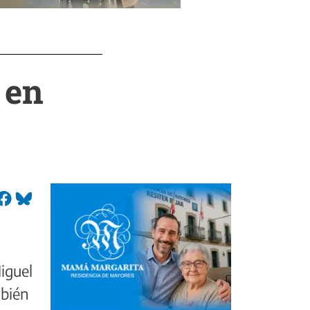
 en
iguel
mbién