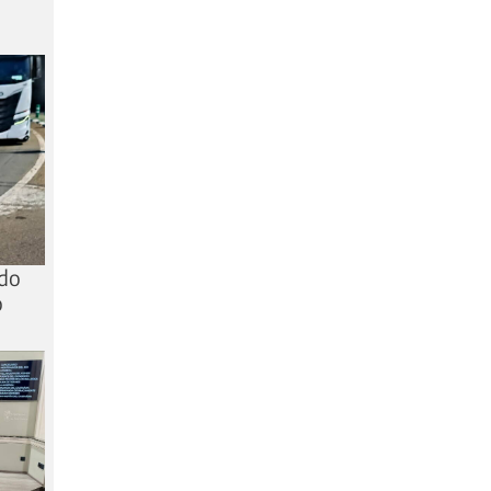
ido
o