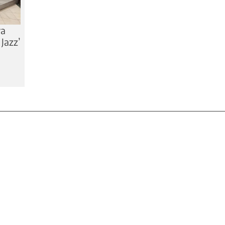
va
 Jazz’