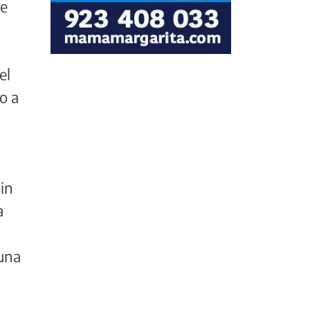
de
el
o a
sin
a
 una