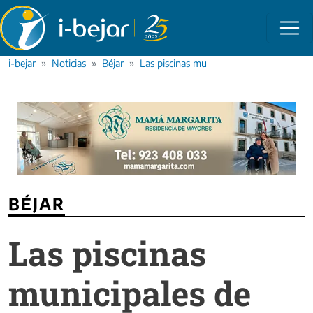
Pasar al contenido principal
i-bejar
Noticias
Béjar
Las piscinas municipales de Béjar abren 
BÉJAR
Las piscinas
municipales de