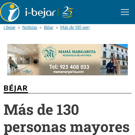
Pasar al contenido principal
i-bejar
Noticias
Béjar
Más de 130 personas mayores retoman los
BÉJAR
Más de 130
personas mayores