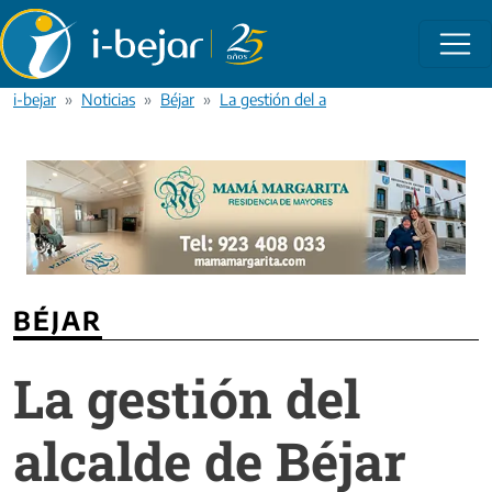
Pasar al contenido principal
i-bejar
Noticias
Béjar
La gestión del alcalde de Béjar sigue g
BÉJAR
La gestión del
alcalde de Béjar