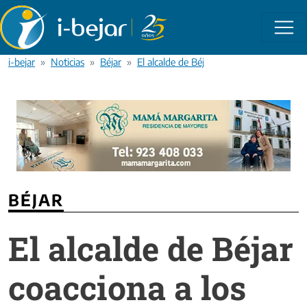
Pasar al contenido principal
i-bejar
Noticias
Béjar
El alcalde de Béjar coacciona a los conc
BÉJAR
El alcalde de Béjar
coacciona a los