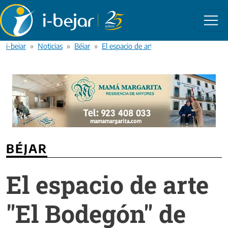
Pasar al contenido principal
i-bejar
Noticias
Béjar
El espacio de arte "El Bodegón" de Béj
BÉJAR
El espacio de arte
"El Bodegón" de