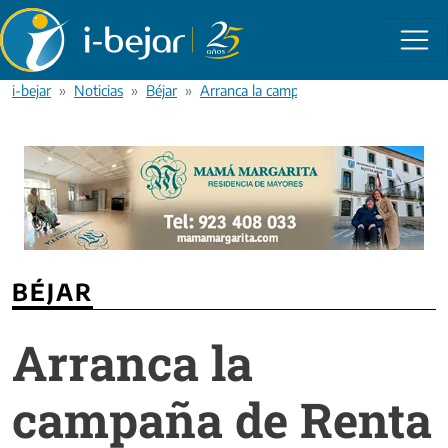
Pasar al contenido principal
i-bejar
Noticias
Béjar
Arranca la campaña de Renta 2023 con a
BÉJAR
Arranca la
campaña de Renta