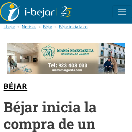
Pasar al contenido principal
i-bejar
Noticias
Béjar
Béjar inicia la compra de un nuevo aut
BÉJAR
Béjar inicia la
compra de un