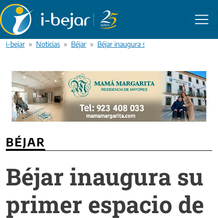
Pasar al contenido principal
i-bejar
Noticias
Béjar
Béjar inaugura su primer espacio de calis
BÉJAR
Béjar inaugura su
primer espacio de