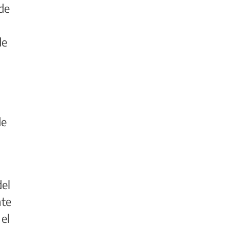
de
de
de
del
nte
 el