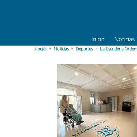
Pasar al contenido principal
Inicio
Noticias
i-bejar
Noticias
Deportes
La Escudería Ordem