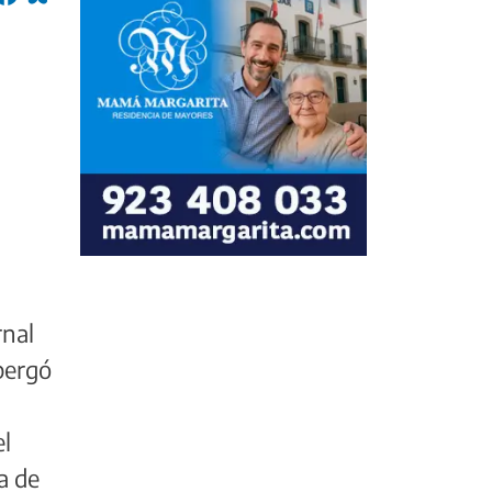
rnal
lbergó
el
a de