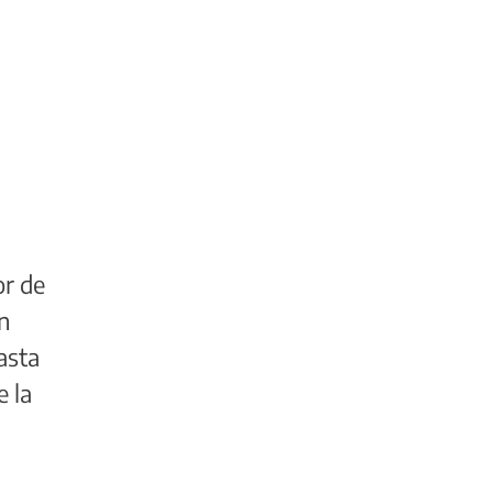
or de
un
asta
e la