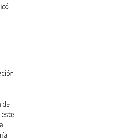
icó
ación
a de
 este
ta
ría