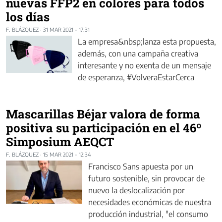
nuevas FFP2 en colores para todos
los días
F. BLÁZQUEZ
·
31 MAR 2021 - 17:31
La empresa&nbsp;lanza esta propuesta,
además, con una campaña creativa
interesante y no exenta de un mensaje
de esperanza, #VolveraEstarCerca
Mascarillas Béjar valora de forma
positiva su participación en el 46º
Simposium AEQCT
F. BLÁZQUEZ
·
15 MAR 2021 - 12:34
Francisco Sans apuesta por un
futuro sostenible, sin provocar de
nuevo la deslocalización por
necesidades económicas de nuestra
producción industrial, "el consumo