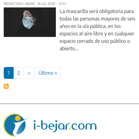
REDACCIÓN I-BEJAR
·
16 JUL 2020 - 13:51
La mascarilla será obligatoria para
todas las personas mayores de seis
años en la vía pública, en los
espacios al aire libre y en cualquier
espacio cerrado de uso público o
abierto…
Paginación
Siguiente página
Última página
1
2
››
Último »