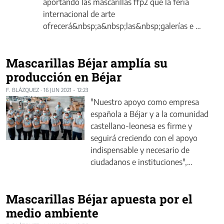
aportando las mascarillas ffp2 que la feria
internacional de arte
ofrecerá&nbsp;a&nbsp;las&nbsp;galerías e …
Mascarillas Béjar amplía su
producción en Béjar
F. BLÁZQUEZ
·
16 JUN 2021 - 12:23
"Nuestro apoyo como empresa
española a Béjar y a la comunidad
castellano-leonesa es firme y
seguirá creciendo con el apoyo
indispensable y necesario de
ciudadanos e instituciones",…
Mascarillas Béjar apuesta por el
medio ambiente