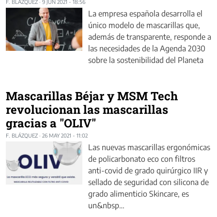
F. BLÁZQUEZ
·
9 JUN 2021 - 18:56
La empresa española desarrolla el
único modelo de mascarillas que,
además de transparente, responde a
las necesidades de la Agenda 2030
sobre la sostenibilidad del Planeta
Mascarillas Béjar y MSM Tech
revolucionan las mascarillas
gracias a "OLIV"
F. BLÁZQUEZ
·
26 MAY 2021 - 11:02
Las nuevas mascarillas ergonómicas
de policarbonato eco con filtros
anti-covid de grado quirúrgico IIR y
sellado de seguridad con silicona de
grado alimenticio Skincare, es
un&nbsp…