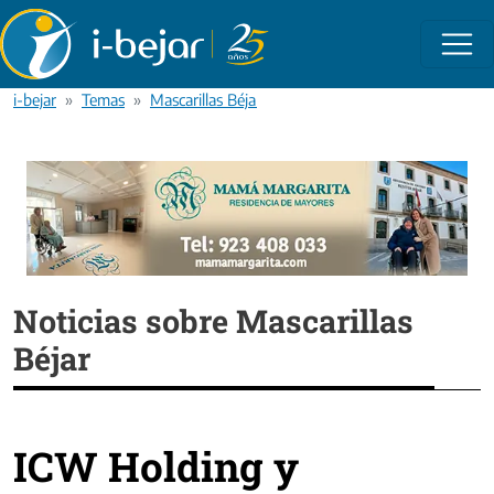
Pasar al contenido principal
i-bejar
Temas
Mascarillas Béjar
Noticias sobre Mascarillas
Béjar
ICW Holding y