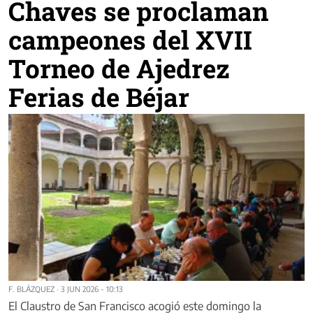
Chaves se proclaman
campeones del XVII
Torneo de Ajedrez
Ferias de Béjar
F. BLÁZQUEZ
·
3 JUN 2026 - 10:13
El Claustro de San Francisco acogió este domingo la