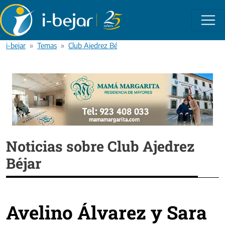
Pasar al contenido principal
i-bejar
Temas
Club Ajedrez Béjar
Noticias sobre Club Ajedrez
Béjar
Avelino Álvarez y Sara