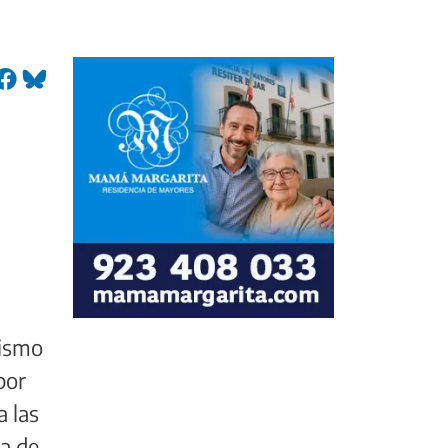
lismo
por
a las
ma de