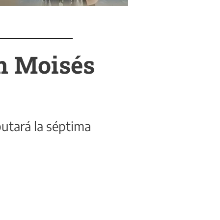
um Moisés
putará la séptima