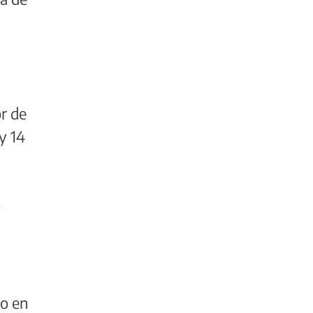
r de
y 14
o
to en