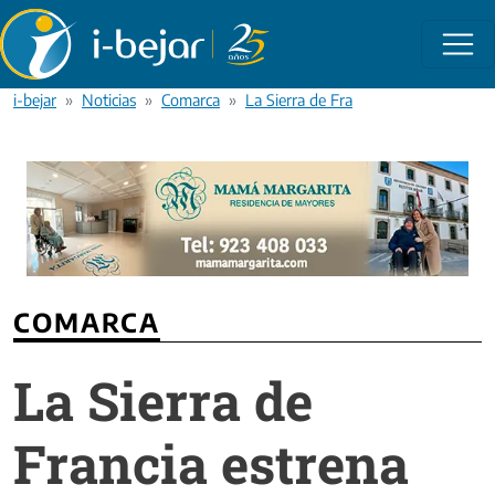
Pasar al contenido principal
i-bejar
Noticias
Comarca
La Sierra de Francia estrena Ruta MT
COMARCA
La Sierra de
Francia estrena