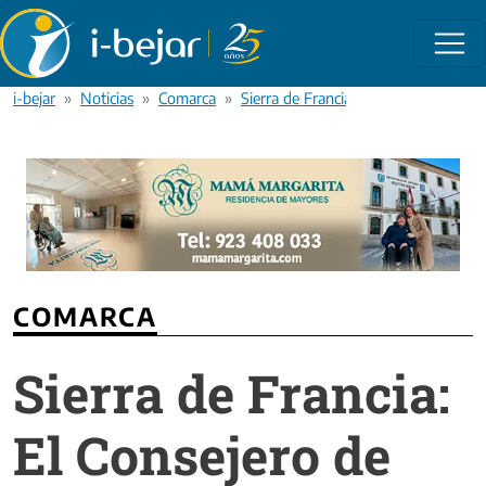
Pasar al contenido principal
i-bejar
Noticias
Comarca
Sierra de Francia: El Consejero de Ag
COMARCA
Sierra de Francia:
El Consejero de