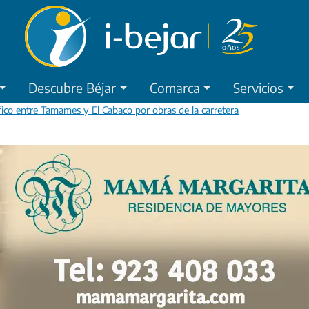
Descubre Béjar
Comarca
Servicios
áfico entre Tamames y El Cabaco por obras de la carretera