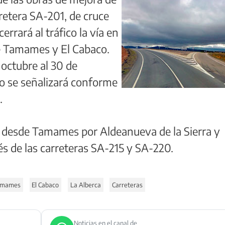
retera SA-201, de cruce
errará al tráfico la vía en
e Tamames y El Cabaco.
 octubre al 30 de
o se señalizará conforme
.
erá desde Tamames por Aldeanueva de la Sierra y
vés de las carreteras SA-215 y SA-220.
amames
El Cabaco
La Alberca
Carreteras
Noticias en el canal de