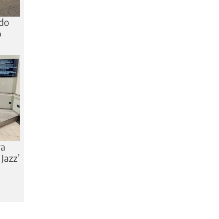
ido
o
va
 Jazz’