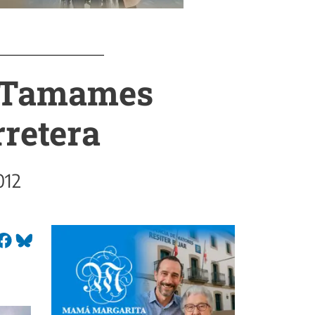
re Tamames
rretera
012