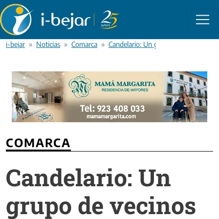
Pasar al contenido principal
i-bejar
Noticias
Comarca
Candelario: Un grupo de vecinos vel
COMARCA
Candelario: Un
grupo de vecinos