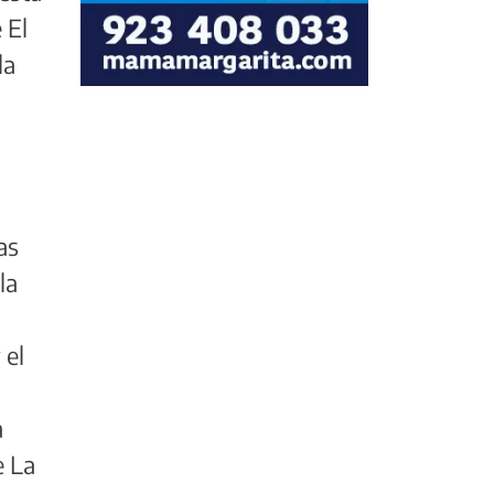
 El
la
as
la
 el
a
e La