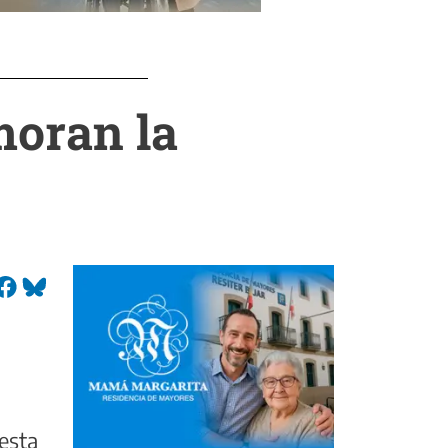
moran la
iesta