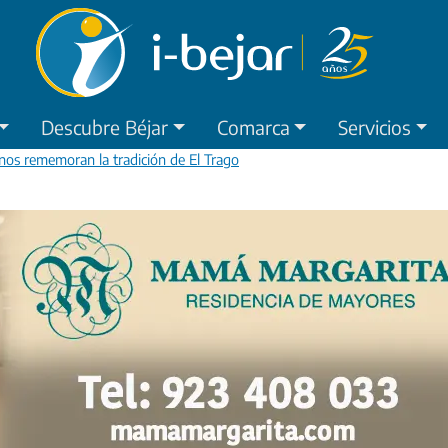
Descubre Béjar
Comarca
Servicios
inos rememoran la tradición de El Trago