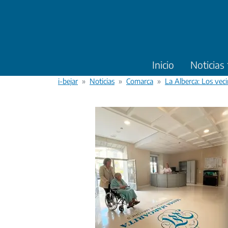
Pasar al contenido principal
Inicio
Noticias
i-bejar
Noticias
Comarca
La Alberca: Los vec