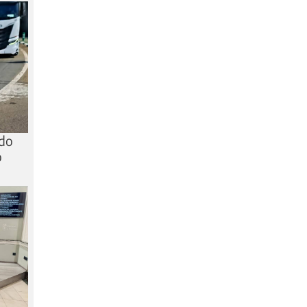
ido
o