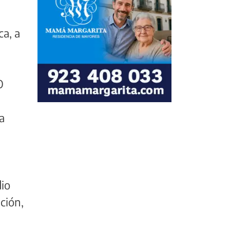
a, a
O
a
dio
ción,