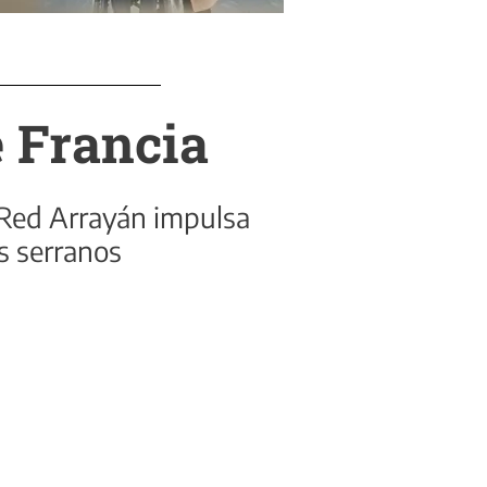
e Francia
 Red Arrayán impulsa
s serranos