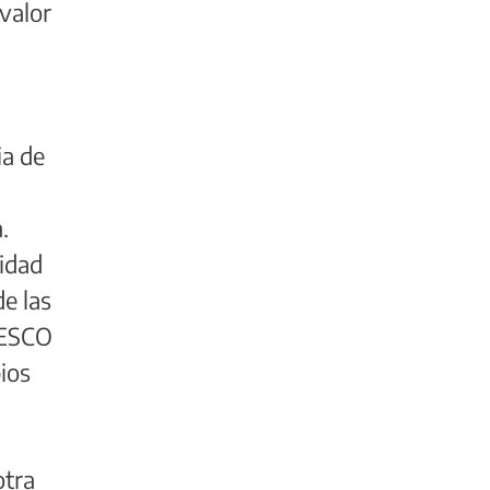
 valor
ia de
.
lidad
e las
UNESCO
ios
otra