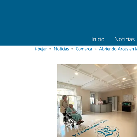
Pasar al contenido principal
Inicio
Noticias
i-bejar
Noticias
Comarca
Abriendo Arcas en la