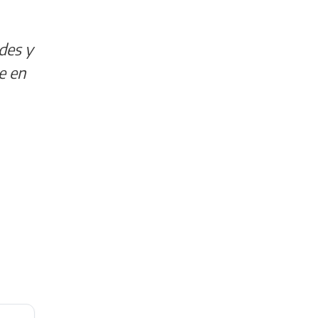
ades y
e en