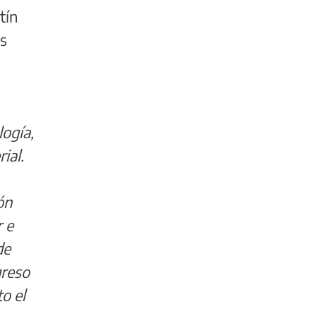
tín
os
logía,
ial.
ón
 e
de
greso
to el