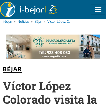
Pasar al contenido principal
i-bejar
Noticias
Béjar
Víctor López Colorado visita la estación 
BÉJAR
Víctor López
Colorado visita la