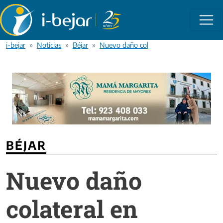
Pasar al contenido principal
i-bejar
Noticias
Béjar
Nuevo daño colateral en Palomares de Bé
BÉJAR
Nuevo daño
colateral en