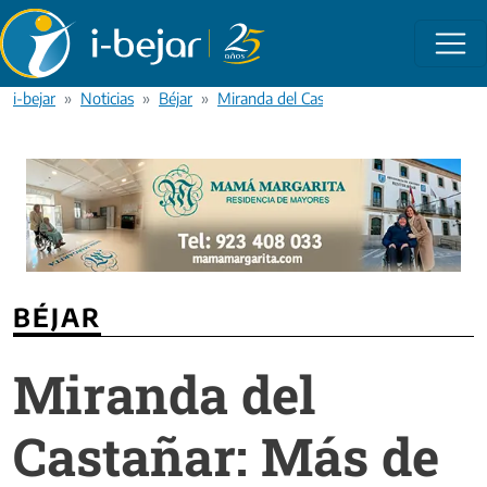
Pasar al contenido principal
i-bejar
Noticias
Béjar
Miranda del Castañar: Más de 200 jubilad
BÉJAR
Miranda del
Castañar: Más de