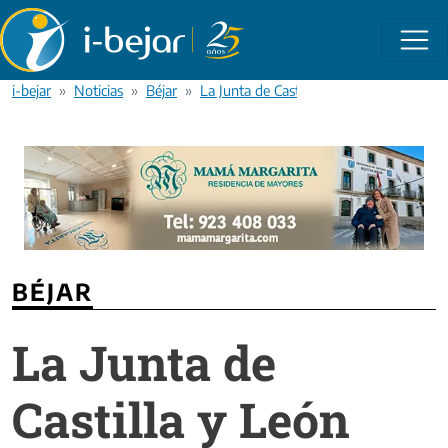
Pasar al contenido principal
i-bejar
Noticias
Béjar
La Junta de Castilla y León impide inves
BÉJAR
La Junta de
Castilla y León