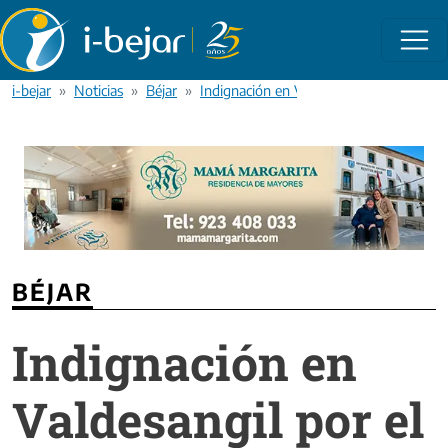
Pasar al contenido principal
i-bejar
Noticias
Béjar
Indignación en Valdesangil por el trazad
BÉJAR
Indignación en
Valdesangil por el