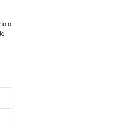
rio o
de