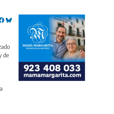
izado
y de
ra