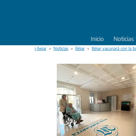
Pasar al contenido principal
Inicio
Noticias
i-bejar
Noticias
Béjar
Béjar vacunará con la t