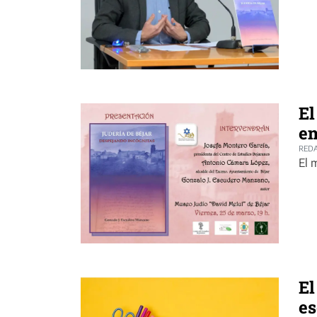
El
em
REDA
El 
El
es