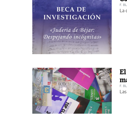
F. B
La 
El
ma
F. B
Las