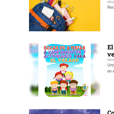
REDA
Res
El
v
REDA
Uno
en 
Co