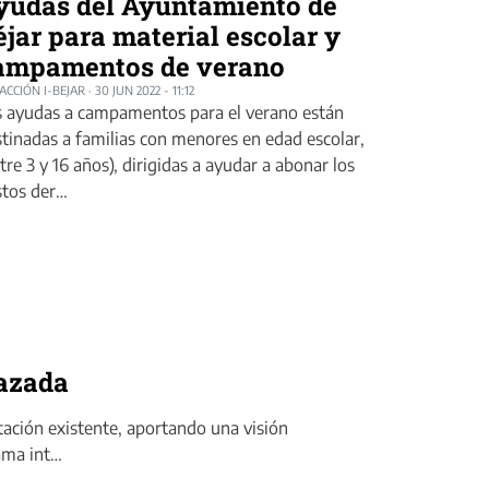
yudas del Ayuntamiento de
éjar para material escolar y
ampamentos de verano
ACCIÓN I-BEJAR
·
30 JUN 2022 - 11:12
s ayudas a campamentos para el verano están
tinadas a familias con menores en edad escolar,
tre 3 y 16 años), dirigidas a ayudar a abonar los
stos der…
lazada
tación existente, aportando una visión
rama int…