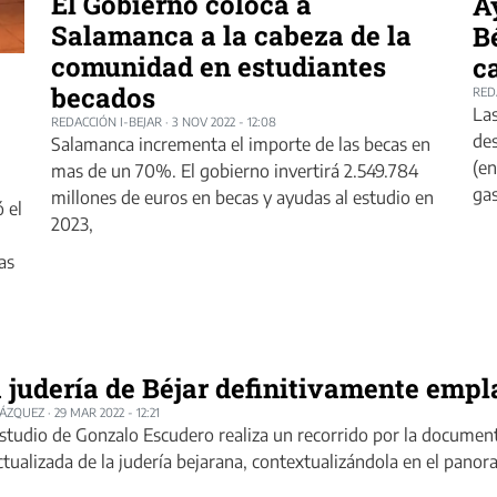
El Gobierno coloca a
A
Salamanca a la cabeza de la
B
comunidad en estudiantes
c
becados
RED
La
REDACCIÓN I-BEJAR
·
3 NOV 2022 - 12:08
des
Salamanca incrementa el importe de las becas en
(en
mas de un 70%. El gobierno invertirá 2.549.784
ga
millones de euros en becas y ayudas al estudio en
 el
2023,
as
 judería de Béjar definitivamente emp
LÁZQUEZ
·
29 MAR 2022 - 12:21
estudio de Gonzalo Escudero realiza un recorrido por la documen
ctualizada de la judería bejarana, contextualizándola en el pano