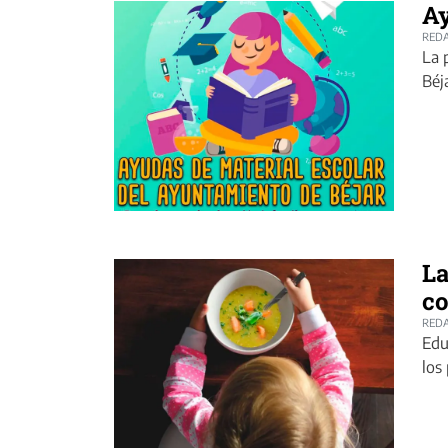
Ay
REDA
La 
Béj
La
co
REDA
Edu
los