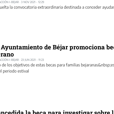
CCIÓN I-BEJAR
·
3 NOV 2021 - 12:29
uelta la convocatoria extraordinaria destinada a conceder ayuda
 Ayuntamiento de Béjar promociona b
erano
CCIÓN I-BEJAR
·
23 JUN 2021 - 11:23
 de los objetivos de estas becas para familias bejaranas&nbsp;es c
el periodo estival
ncedida la beca para investigar sobre l