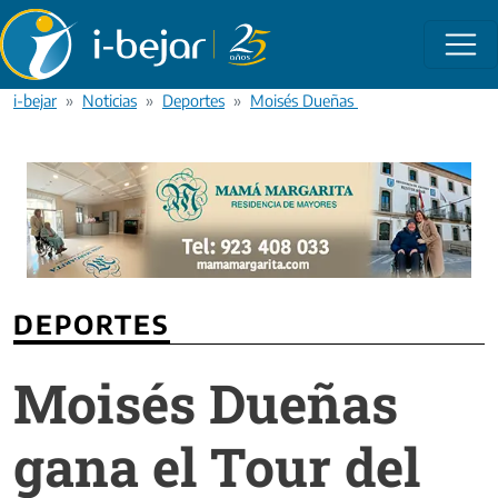
Pasar al contenido principal
i-bejar
Noticias
Deportes
Moisés Dueñas gana el Tour del Por
DEPORTES
Moisés Dueñas
gana el Tour del