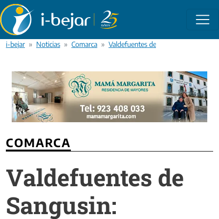
Pasar al contenido principal
i-bejar
Noticias
Comarca
Valdefuentes de Sangusin: Hallados 
COMARCA
Valdefuentes de
Sangusin: