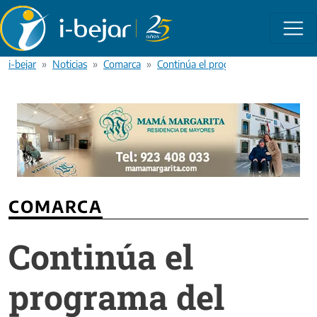
Pasar al contenido principal
i-bejar
Noticias
Comarca
Continúa el programa del Requetevera
COMARCA
Continúa el
programa del