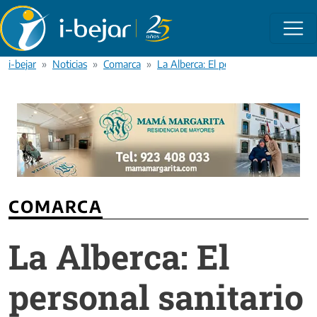
Pasar al contenido principal
i-bejar
Noticias
Comarca
La Alberca: El personal sanitario pid
COMARCA
La Alberca: El
personal sanitario