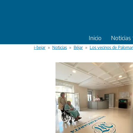
Pasar al contenido principal
Inicio
Noticias
i-bejar
Noticias
Béjar
Los vecinos de Palomare