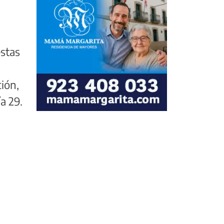
estas
ción,
a 29.