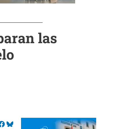
paran las
elo