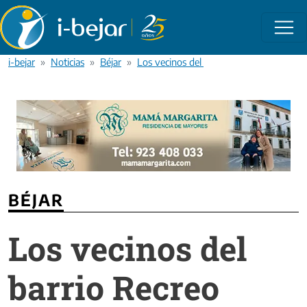
Pasar al contenido principal
i-bejar
Noticias
Béjar
Los vecinos del barrio Recreo piden una
BÉJAR
Los vecinos del
barrio Recreo