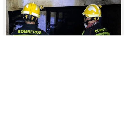
Los bomberos de Béjar piden voluntad política
para resolver su situación administrativa