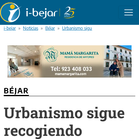
Pasar al contenido principal
i-bejar
Noticias
Béjar
Urbanismo sigue recogiendo solicitudes 
BÉJAR
Urbanismo sigue
recogiendo