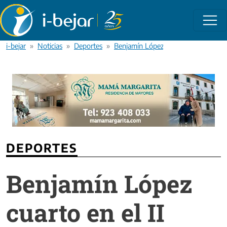
Pasar al contenido principal
i-bejar
Noticias
Deportes
Benjamín López cuarto en el II camp
DEPORTES
Benjamín López
cuarto en el II