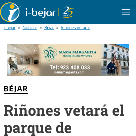
Pasar al contenido principal
i-bejar
Noticias
Béjar
Riñones vetará el parque de Candelario p
BÉJAR
Riñones vetará el
parque de