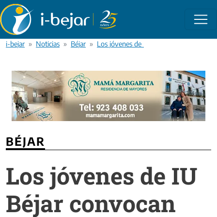
Pasar al contenido principal
i-bejar
Noticias
Béjar
Los jóvenes de IU Béjar convocan una pi
BÉJAR
Los jóvenes de IU
Béjar convocan