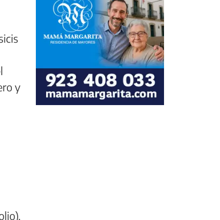
sicis
l
ero y
lio).