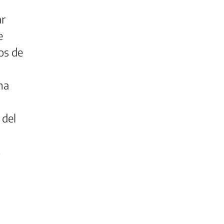
ar
e
os de
ma
 del
s