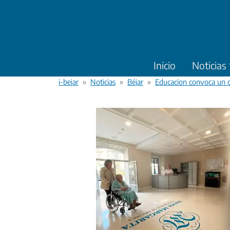
Pasar al contenido principal
Inicio
Noticias
i-bejar
Noticias
Béjar
Educacion convoca un co