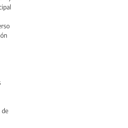
cipal
erso
ión
a
s
s de