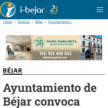
Pasar al contenido principal
i-bejar
Noticias
Béjar
Ayuntamiento de Béjar convoca ayudas d
BÉJAR
Ayuntamiento de
Béjar convoca