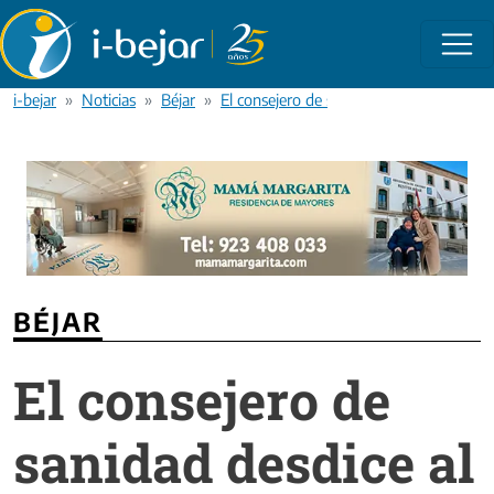
Pasar al contenido principal
i-bejar
Noticias
Béjar
El consejero de sanidad desdice al alcald
BÉJAR
El consejero de
sanidad desdice al