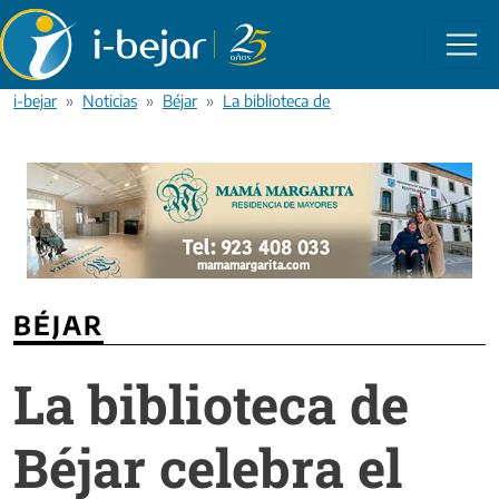
Pasar al contenido principal
i-bejar
Noticias
Béjar
La biblioteca de Béjar celebra el Día Inte
BÉJAR
La biblioteca de
Béjar celebra el